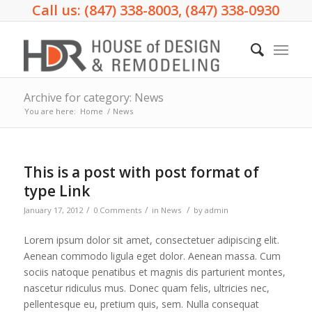
Call us: (847) 338-8003, (847) 338-0930
Archive for category: News
You are here:
Home
/
News
This is a post with post format of
type Link
/
/
/
January 17, 2012
0 Comments
in
News
by
admin
Lorem ipsum dolor sit amet, consectetuer adipiscing elit.
Aenean commodo ligula eget dolor. Aenean massa. Cum
sociis natoque penatibus et magnis dis parturient montes,
nascetur ridiculus mus. Donec quam felis, ultricies nec,
pellentesque eu, pretium quis, sem. Nulla consequat