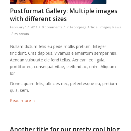
Postformat Gallery: Multiple images
with different sizes
/
/
February 17, 2011
0 Comments
in
Frontpage Article
,
Images
,
News
/
by
admin
Nullam dictum felis eu pede mollis pretium. Integer
tincidunt. Cras dapibus. Vivamus elementum semper nisi.
Aenean vulputate eleifend tellus. Aenean leo ligula,
porttitor eu, consequat vitae, eleifend ac, enim. Aliquam
lor
Donec quam felis, ultricies nec, pellentesque eu, pretium
quis, sem.
Read more
Another title for our pretty cool blog