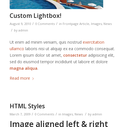
Custom Lightbox!
/
/
August 9, 2010
0 Comments
in
Frontpage Article
,
Images
,
News
/
by
admin
Ut enim ad minim veniam, quis nostrud
exercitation
ullamco
laboris nisi ut aliquip ex ea commodo consequat.
Lorem ipsum dolor sit amet,
consectetur
adipisicing elit,
sed do eiusmod tempor incididunt ut labore et dolore
magna aliqua
.
Read more
HTML Styles
/
/
/
March 7, 2009
0 Comments
in
Images
,
News
by
admin
Image aligned left & right